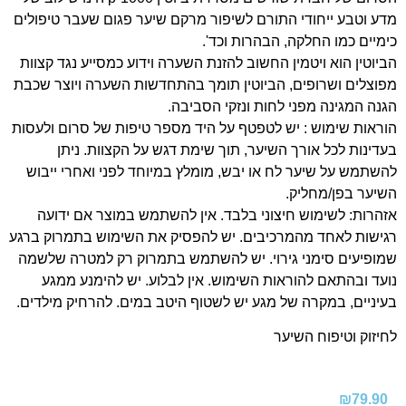
מדע וטבע ייחודי התורם לשיפור מרקם שיער פגום שעבר טיפולים
כימיים כמו החלקה, הבהרות וכד'.
הביוטין הוא ויטמין החשוב להזנת השערה וידוע כמסייע נגד קצוות
מפוצלים ושרופים, הביוטין תומך בהתחדשות השערה ויוצר שכבת
הגנה המגינה מפני לחות ונזקי הסביבה.
הוראות שימוש : יש לטפטף על היד מספר טיפות של סרום ולעסות
בעדינות לכל אורך השיער, תוך שימת דגש על הקצוות. ניתן
להשתמש על שיער לח או יבש, מומלץ במיוחד לפני ואחרי ייבוש
השיער בפן/מחליק.
אזהרות: לשימוש חיצוני בלבד. אין להשתמש במוצר אם ידועה
רגישות לאחד מהמרכיבים. יש להפסיק את השימוש בתמרוק ברגע
שמופיעים סימני גירוי. יש להשתמש בתמרוק רק למטרה שלשמה
נועד ובהתאם להוראות השימוש. אין לבלוע. יש להימנע ממגע
בעיניים, במקרה של מגע יש לשטוף היטב במים. להרחיק מילדים.
לחיזוק וטיפוח השיער
₪
79.90