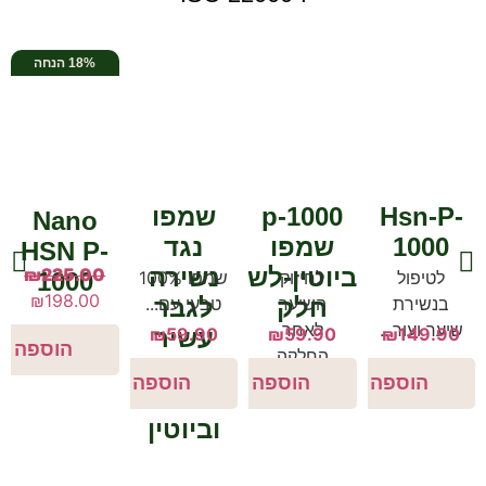
18% הנחה
Hsn-P-
p-1000
שמפו
Nano
1000
שמפו
נגד
HSN P-
ביוטין-לשיער
נשירה
₪
225.00
1000
לטיפול
לחיזוק
שמפו 100%
₪
198.00
בנשירת
השיער
חלק
לגבר
טבעי עם...
שיער ועור...
לאחר
149.90
₪
59.90
₪
59.90
עשיר
₪
החלקה
בסו
פלמטו
וביוטין