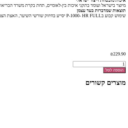
איכות מובטחת וייצור ישראלי
מיוצר בישראל ועומד בתקני איכות בין-לאומיים, תחת בקרת משרד הבריאות
תוצאות שמדברות בעד עצמן
שימוש קבוע בP-1000- HR FULL יסייע בחיזוק שורשי השיער, האצת הצמיחה והנאה משיער בריא וחזק.
₪
229.90
כמות
של
הוספה לסל
FULL
HR
מוצרים קשורים
P-
1000