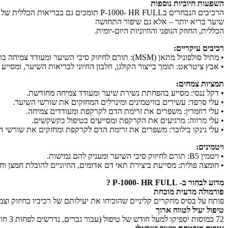
השפעות חיוביות נוספות
הרכיבים הנבחרים בP-1000- HR FULL תומ
שיער בריא יותר – אלא גם שיפור התחושה
הכללית, החוזק הגופני והחיוניות היום-יומית.
רכיבים עיקריים:
• מתיל סולפוניל מתאן (MSM): תורם לחיזוק סיבי השיער ומעודד צמיחה בריאה.
• אבץ ציטראט: תומך בייצור הקולגן, חלבון החיוני לבריאות השיער, ומסייע בא
תמציות צמחים:
• דקל ננסי: מסייע בהפחתת נשירת שיער ומעודד צמיחה מחודשת.
• עלי סרפד: עשירים בוויטמינים ומינרלים המחזקים את שורשי השיער.
• עלי רוזמרין: משפרים את זרימת הדם לקרקפת ומעודדים צמיחה.
• עלי מרווה: מרגיעים את הקרקפת ומסייעים בטיפול בקשקשים.
• עלי גינקו בילובר: משפרים את זרימת הדם לקרקפת ומחזקים את שורשי ה
ויטמינים:
• ויטמין B5: תורם לחיזוק סיבי השיער ומעניק להם גמישות.
• חומצה פולית: מסייעת ביצירת תאי דם אדומים, החיוניים להובלת חמצן וחו
מדוע לבחור ב- P-1000- HR FULL ?
פורמולה מדעית מוכחת
פותח על בסיס מחקרים קליניים שהוכיחו את יעילותם של רכיביו בחיזוק וצ
טיפול יעיל לטווח ארוך
72 כמוסות יספיקו למעל חודש של טיפול (עבור גברים, נדרשים לפחות 3 חודשי טיפול להשגת תוצאות).