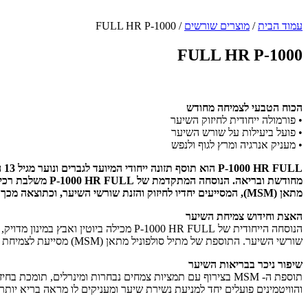
עמוד הבית
/
מוצרים שורשים
/ FULL HR P-1000
FULL HR P-1000
הכוח הטבעי לצמיחה מחודש
• פורמולה ייחודית לחיזוק השיער
• פועל ביעילות על שורש השיער
• מעניק אנרגיה ומרץ לגוף ולנפש
P-1000 HR FULL הוא תוסף תזונה ייחודי המיועד לגברים ונוער מגיל 13 המעוניינים לחזק את שורשי השיער ולקדם צמיחה
מחודשת ובריאה. הנוסחה המתקדמת של P-1000 HR FULL משלבת רכיבים טבעיים מוכחים, ביניהם ביוטין, אבץ, ומתיל סולפוניל
מתאן (MSM), המסייעים יחדיו לחיזוק והזנת שורשי השיער, וכתוצאה מכך לשיפור בריאות השיער ומראהו.
האצת וחידוש צמיחת השיער
הנוסחה הייחודית של P-1000 HR FULL מכילה ביוטין ואבץ במינון מדויק, המהווים צמד עוצמתי במיוחד התומך בבריאות וחוזק
שורשי השיער. התוספת של מתיל סולפוניל מתאן (MSM) מסייעת לצמיחת שיער בריאה ומונעת נשירת שיער.
שיפור ניכר בבריאות השיער
תוספת ה- MSM בצירוף עם תמציות צמחים נבחרות ומינרלים, תומכת בחיזוק סיבי השיער ובצמיחת שיער בריאה. התמציות
והוויטמינים פועלים יחד למניעת נשירת שיער ומעניקים לו מראה בריא יותר.